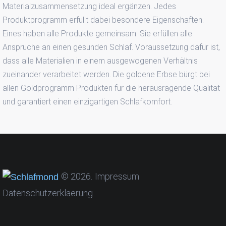
Materialzusammensetzung ideal ergänzen. Jedes
Produktprogramm erfüllt dabei besondere Eigenschaften.
Eines haben alle Produkte gemeinsam: Sie erfüllen alle
Ansprüche an einen gesunden Schlaf. Voraussetzung dafür ist,
dass alle Materialien in einem ausgewogenen Verhältnis
zueinander verarbeitet werden. Die goldene Erbse bürgt bei
allen Goldprogramm Produkten für die herausragende Qualität
und garantiert einen einzigartigen Schlafkomfort.
©
2026
Impressum
Datenschutzerklaerung