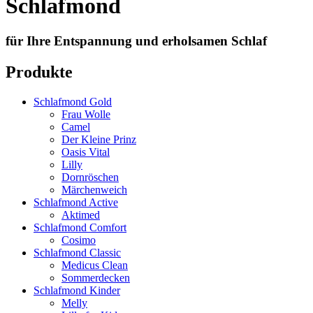
Schlafmond
für
Ihre
Entspannung
und
erholsamen
Schlaf
Produkte
Schlafmond Gold
Frau Wolle
Camel
Der Kleine Prinz
Oasis Vital
Lilly
Dornröschen
Märchenweich
Schlafmond Active
Aktimed
Schlafmond Comfort
Cosimo
Schlafmond Classic
Medicus Clean
Sommerdecken
Schlafmond Kinder
Melly