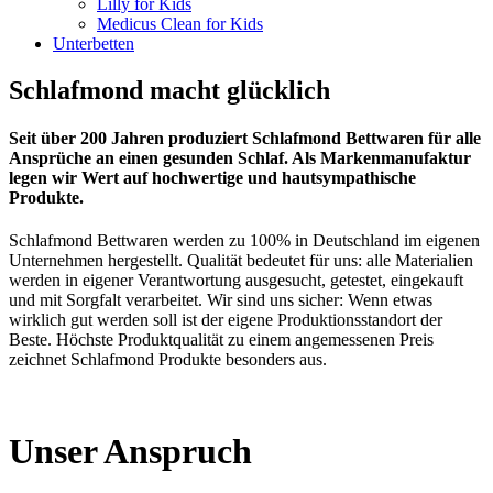
Lilly for Kids
Medicus Clean for Kids
Unterbetten
Schlafmond
macht
glücklich
Seit
über
200
Jahren
produziert
Schlafmond
Bettwaren
für
alle
Ansprüche
an
einen
gesunden
Schlaf.
Als
Markenmanufaktur
legen
wir
Wert
auf
hochwertige
und
hautsympathische
Produkte.
Schlafmond Bettwaren werden zu 100% in Deutschland im eigenen
Unternehmen hergestellt. Qualität bedeutet für uns: alle Materialien
werden in eigener Verantwortung ausgesucht, getestet, eingekauft
und mit Sorgfalt verarbeitet. Wir sind uns sicher: Wenn etwas
wirklich gut werden soll ist der eigene Produktionsstandort der
Beste. Höchste Produktqualität zu einem angemessenen Preis
zeichnet Schlafmond Produkte besonders aus.
Unser
Anspruch