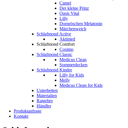
Camel
Der kleine Prinz
Oasis Vital
Lilly
Dornröschen Melatonin
Märchenweich
Schlafmond Active
Aktimed
Schlafmond Comfort
Cosimo
Schlafmond Classic
Medicus Clean
Sommerdecken
Schlafmond Kinder
Lilly for Kids
Melly
Medicus Clean for Kids
Unterbetten
Materialien
Ratgeber
Händler
Produktanfrage
Kontakt