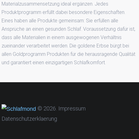
Materialzusammensetzung ideal ergänzen. Jedes
Produktprogramm erfüllt dabei besondere Eigenschaften.
Eines haben alle Produkte gemeinsam: Sie erfüllen alle
Ansprüche an einen gesunden Schlaf. Voraussetzung dafür ist,
dass alle Materialien in einem ausgewogenen Verhältnis
zueinander verarbeitet werden. Die goldene Erbse bürgt bei
allen Goldprogramm Produkten für die herausragende Qualität
und garantiert einen einzigartigen Schlafkomfort.
©
2026
Impressum
Datenschutzerklaerung