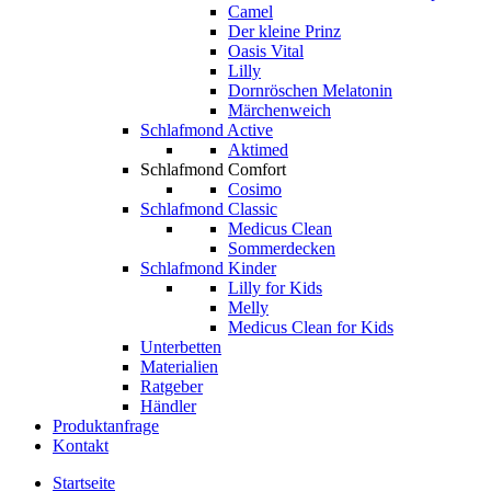
Camel
Der kleine Prinz
Oasis Vital
Lilly
Dornröschen Melatonin
Märchenweich
Schlafmond Active
Aktimed
Schlafmond Comfort
Cosimo
Schlafmond Classic
Medicus Clean
Sommerdecken
Schlafmond Kinder
Lilly for Kids
Melly
Medicus Clean for Kids
Unterbetten
Materialien
Ratgeber
Händler
Produktanfrage
Kontakt
Startseite