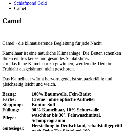
Schlafmond Gold
Camel
Camel
Camel - die klimatisierende Begleitung für jede Nacht.
Kamelhaar ist eine natürliche Klimaanlage. Die Betten schenken
Ihnen ein trockenes und gesundes Schlafklima.
Um das feine Kamelhaar zu gewinnen, werden die Tiere im
Frühjahr ausgekämmt, nicht geschoren.
Das Kamelhaar wärmt hervorragend, ist strapazierfähig und
gleichzeitig leicht und weich.
Bezug:
100% Baumwolle, Fein-Batist
Farbe:
Creme - ohne optische Aufheller
Steppung:
Kontur Soft
Füllung:
90% Kamelhaar, 10% Schurwolle
waschbar bis 30°, Feinwaschmittel,
Pflege:
Schonprogramm
Herstellung in Deutschland, schadstoffgeprüft
Gütesiegel:
nach Oeko-Tex Standard 100